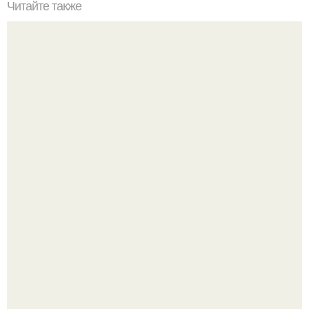
Читайте также
Варшавский яблочный пирог.
Кабачковая запеканка с фаршем и помидорами.