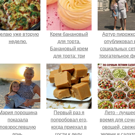
eлaю yжe втopую
Крем банановый
Артур пирожк
нeдeлю.
для торта.
опубликовал 
Банановый крем
социальных се
для торта: три
трогательное ф
рецепта как
с супругой
приготовить.
Анжеликой,
сделанное в
время их недав
путешествия 
Италию.
Мария порошина
Первый раз я
Лето - лучше
показала
попробовал его,
время для соч
повзрослевшую
когда приехал в
овощей, свеж
дочь.
гости к деду.
зелени и салат