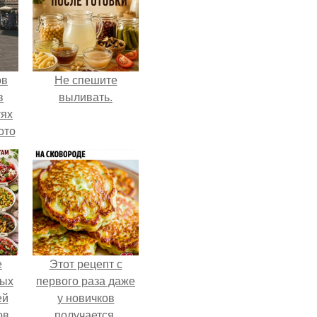
ов
Не спешите
в
выливать.
тях
ото
о
него
в
е
Этот рецепт с
ных
первого раза даже
ей
у новичков
ов,
получается.