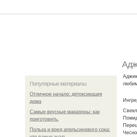
Адж
Аджик
любим
Популярные материалы
Отличное начало: детоксикация
Ингре
дома
Свекла
Самые вкусные макароны: как
Помидо
приготовить.
Перец
Польза и вред апельсинового сока:
Чеснок
что важно знать