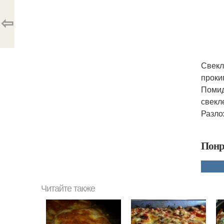
⇦
Свекл
проки
Помид
свекл
Разло
Понр
Читайте также