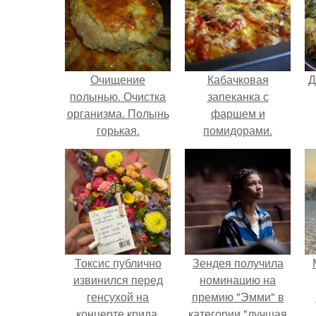
Очищение
Кабачковая
Д
полынью. Очистка
запеканка с
организма. Полынь
фаршем и
горькая.
помидорами.
Токсис публично
Зендея получила
извинился перед
номинацию на
генсухой на
премию "Эмми" в
концерте крида.
категории "лучшая