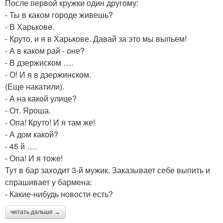
После первой кружки один другому:
- Ты в каком городе живешь?
- В Харькове.
- Круто, и я в Харькове. Давай за это мы выпьем!
- А в каком рай - оне?
- В дзержиском ….
- О! И я в дзержинском.
(Еще накатили).
- А на какой улице?
- От. Яроша.
- Опа! Круто! И я там же!
- А дом какой?
- 45 й ….
- Опа! И я тоже!
Тут в бар заходит 3-й мужик. Заказывает себе выпить и
спрашивает у бармена:
- Какие-нибудь новости есть?
читать дальше →